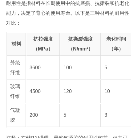
耐用性是指材料在长期使用中的抗磨损、抗撕裂和抗老化
能力，决定了背心的使用寿命。以下是三种材料的耐用性
对比：
抗拉强度
抗撕裂强度
老化时间
材料
（MPa）
（N/mm²）
（年）
芳纶
3600
100
5
纤维
玻璃
4500
120
10
纤维
气凝
200
5
3
胶
注释：文献[12]强调，虽然气凝胶的耐用性较差，但其可