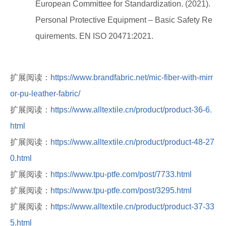
European Committee for Standardization. (2021).
Personal Protective Equipment – Basic Safety Re
quirements. EN ISO 20471:2021.
扩展阅读：
https://www.brandfabric.net/mic-fiber-with-mirr
or-pu-leather-fabric/
扩展阅读：
https://www.alltextile.cn/product/product-36-6.
html
扩展阅读：
https://www.alltextile.cn/product/product-48-27
0.html
扩展阅读：
https://www.tpu-ptfe.com/post/7733.html
扩展阅读：
https://www.tpu-ptfe.com/post/3295.html
扩展阅读：
https://www.alltextile.cn/product/product-37-33
5.html