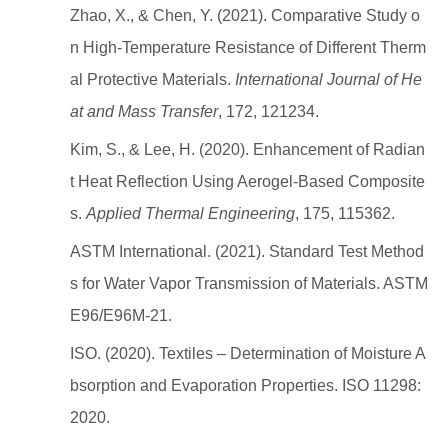
Zhao, X., & Chen, Y. (2021). Comparative Study o
n High-Temperature Resistance of Different Therm
al Protective Materials.
International Journal of He
at and Mass Transfer
, 172, 121234.
Kim, S., & Lee, H. (2020). Enhancement of Radian
t Heat Reflection Using Aerogel-Based Composite
s.
Applied Thermal Engineering
, 175, 115362.
ASTM International. (2021). Standard Test Method
s for Water Vapor Transmission of Materials. ASTM
E96/E96M-21.
ISO. (2020). Textiles – Determination of Moisture A
bsorption and Evaporation Properties. ISO 11298:
2020.