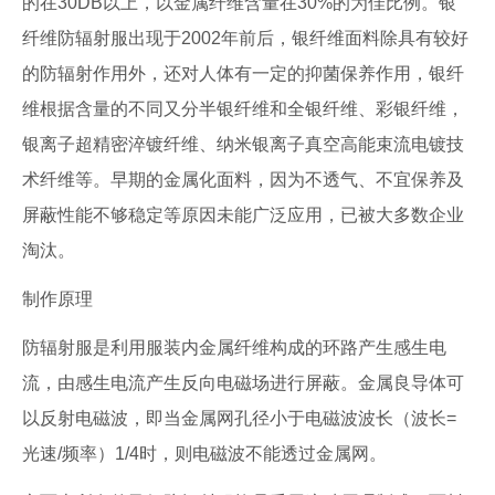
的在30DB以上，以金属纤维含量在30%的为佳比例。银
纤维防辐射服出现于2002年前后，银纤维面料除具有较好
的防辐射作用外，还对人体有一定的抑菌保养作用，银纤
维根据含量的不同又分半银纤维和全银纤维、彩银纤维，
银离子超精密淬镀纤维、纳米银离子真空高能束流电镀技
术纤维等。早期的金属化面料，因为不透气、不宜保养及
屏蔽性能不够稳定等原因未能广泛应用，已被大多数企业
淘汰。
制作原理
防辐射服是利用服装内金属纤维构成的环路产生感生电
流，由感生电流产生反向电磁场进行屏蔽。金属良导体可
以反射电磁波，即当金属网孔径小于电磁波波长（波长=
光速/频率）1/4时，则电磁波不能透过金属网。