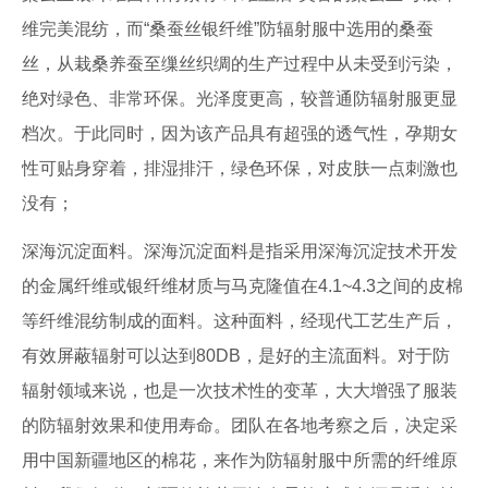
维完美混纺，而“桑蚕丝银纤维”防辐射服中选用的桑蚕
丝，从栽桑养蚕至缫丝织绸的生产过程中从未受到污染，
绝对绿色、非常环保。光泽度更高，较普通防辐射服更显
档次。于此同时，因为该产品具有超强的透气性，孕期女
性可贴身穿着，排湿排汗，绿色环保，对皮肤一点刺激也
没有；
深海沉淀面料。深海沉淀面料是指采用深海沉淀技术开发
的金属纤维或银纤维材质与马克隆值在4.1~4.3之间的皮棉
等纤维混纺制成的面料。这种面料，经现代工艺生产后，
有效屏蔽辐射可以达到80DB，是好的主流面料。对于防
辐射领域来说，也是一次技术性的变革，大大增强了服装
的防辐射效果和使用寿命。团队在各地考察之后，决定采
用中国新疆地区的棉花，来作为防辐射服中所需的纤维原