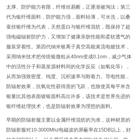
太厚、防护能力有限，纤维丝易断，正逐渐被淘汰；第三
代为银纤维面料，防护能力强，面料轻薄，可水洗，以桑
蚕丝银纤维为代表，天然蛋白与银纤维混纺，既保持了超
强电磁辐射防护力，又增加了健康亲肤性能和柔软透气的
服装穿着性。第四代纳米银离子真空高能束流电镀技术，
采用纳米技术把传统银微粒从40nm变成0.1nm，减少气体
中的活性分子和蒸发源材料间的化学反应（如氧化等），
从而加强致密度、纯度、沉积速率与附着力。导电性能，
防辐射效果，抗氧化性获得质的飞跃，也致使其每平米含
银量比其他表面镀银面料高出许多，该技术是世界先进的
银纤维处理技术，也是防辐射效果为理想的面料。
早期的防辐射服主要以金属纤维混纺的为准，这种材质的
防辐射服对10-3000Mhz电磁波的屏蔽率在15DB以上，好