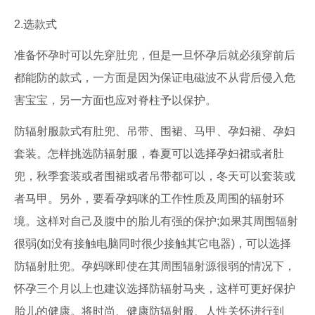
2.选款式
准备怀孕时可以先穿肚兜，但是一旦怀孕后就必须穿前后
都能防的款式，一方面是因为保证电磁波不从背后侵入危
害宝宝，另一方面也应对脊柱予以保护。
防辐射服款式有肚兜、吊带、围裙、马甲、孕妇裙、孕妇
套装。怎样挑选防辐射服，春夏可以选择孕妇裙或者肚
兜，秋季套装或者围裙或者吊带都可以，冬天可以套装或
者马甲。另外，要看孕妈咪的工作性质及周围的辐射环
境。这样对自己及腹中的胎儿有强的保护;如果其周围辐射
很弱(如没有接触电脑同时很少接触其它电器)，可以选择
防辐射肚兜。孕妈咪即使在其周围辐射源很弱的情况下，
怀孕三个月以上也建议选择防辐射马夹，这样可更好保护
胎儿的健康。将时尚、健康防辐射服、人性关怀进行到