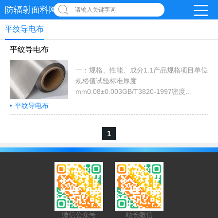
防辐射面料网
请输入关键字词
平纹导电布
平纹导电布
一：规格、性能、成分1.1产品规格项目单位
规格值试验标准厚度
mm0.08±0.003GB/T3820-1997密度
T230±10GB/T4743-2009宽度
平纹导电布
mm1100±10GB/T4667-1995长度
mN/AGB/T4666-1996克重
1
g/m²75±5GB/T4669-19951.2产品性能项目
单位规格值试验标准屏蔽效能
dB≥70SJ20524-1995表面电阻
Ω/sp≤0.050ASTMF390-2011垂直电阻
Ω/sp≤0.005ASTMF390-2011表面结合力级
≥3GB/T 9286-1998&n...
微信公众号
站长微信