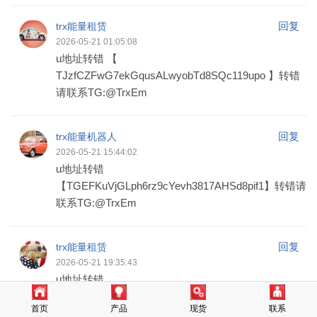
回复
trx能量租赁
2026-05-21 01:05:08
u地址转错 【
TJzfCZFwG7ekGqusALwyobTd8SQc119upo 】转错
请联系TG:@TrxEm
回复
trx能量机器人
2026-05-21 15:44:02
u地址转错
【TGEFKuVjGLph6rz9cYevh3817AHSd8pif1】转错请
联系TG:@TrxEm
回复
trx能量租赁
2026-05-21 19:35:43
u地址转错
【TKMjYNSNhPNwQYarb82f3BiPSDjHUSMHFn】转
首页
产品
现货
联系
错请联系TG:@TrxEm