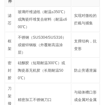
件
玻璃纤维滤纸（耐温≤350℃）
滤
实现对微粒的
或陶瓷纤维复合材料（耐温≤6
芯
拦截与捕集
00℃）
不锈钢（SUS304/SUS316）
框
支撑结构，抗
或镀锌钢板（外覆耐高温涂
架
变形
层）
密
硅酮胶（短期耐温300℃）或
封
陶瓷基无机胶（长期耐温50
防止旁通泄漏
胶
0℃）
刀
与箱体槽口形
架
精密加工不锈钢刀口
成金属对金属
接