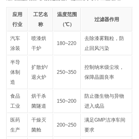
应用
工艺名
温度范围
过滤器作用
行业
称
（℃）
汽车
喷漆烘
去除漆雾颗粒，防
180~220
涂装
干炉
止回风污染
半导
扩散炉/
控制纳米级尘埃，
体制
250~350
退火炉
保障晶圆良率
造
食品
烘干杀
防止微生物与异物
150~200
工业
菌隧道
进入成品
医药
干燥灭
满足GMP洁净车间
200~250
生产
菌舱
要求