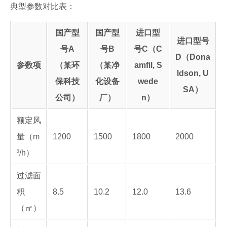
典型参数对比表：
国产型
国产型
进口型
进口型号
号A
号B
号C（C
D（Dona
参数项
（某环
（某净
amfil, S
ldson, U
保科技
化设备
wede
SA）
公司）
厂）
n）
额定风
量（m
1200
1500
1800
2000
³/h）
过滤面
积
8.5
10.2
12.0
13.6
（㎡）