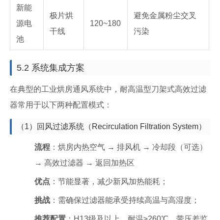
新能
极片烘
避免金属粉尘交叉
源电
120~180
干线
污染
池
5.2 系统集成方案
在典型的工业烘房通风系统中，耐高温型刀架式高效过滤
器常用于以下两种配置模式：
（1）回风过滤系统（Recirculation Filtration System）
流程
：烘房内热空气 → 排风机 → 冷却段（可选）
→ 高效过滤器 → 返回加热区
优点
：节能显著，减少新风加热能耗；
挑战
：需确保过滤器能承受持续高温与高湿度；
推荐配置
：H13级及以上，耐温≥260℃，带压差监