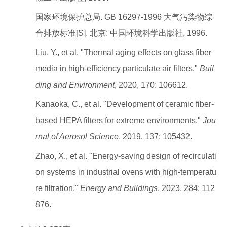
国家环境保护总局. GB 16297-1996 大气污染物综
合排放标准[S]. 北京: 中国环境科学出版社, 1996.
Liu, Y., et al. "Thermal aging effects on glass fiber
media in high-efficiency particulate air filters."
Buil
ding and Environment
, 2020, 170: 106612.
Kanaoka, C., et al. "Development of ceramic fiber-
based HEPA filters for extreme environments."
Jou
rnal of Aerosol Science
, 2019, 137: 105432.
Zhao, X., et al. "Energy-saving design of recirculati
on systems in industrial ovens with high-temperatu
re filtration."
Energy and Buildings
, 2023, 284: 112
876.