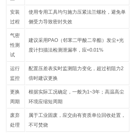
安装
使用专用工具均匀施力压紧法兰螺栓，避免单
过程
侧受力导致密封失效
气密
建议采用PAO（邻苯二甲酸二辛酯）发尘+光
性测
度计扫描法检测泄漏率，应<0.01%
试
运行
配置压差表实时监测阻力变化，超过初阻力2
监控
倍时建议更换
更换
根据实际工况确定，一般为1~3年；高温高尘
周期
环境应缩短周期
废弃
属于工业固废，应交由有资质单位回收处置，
处理
不可焚烧