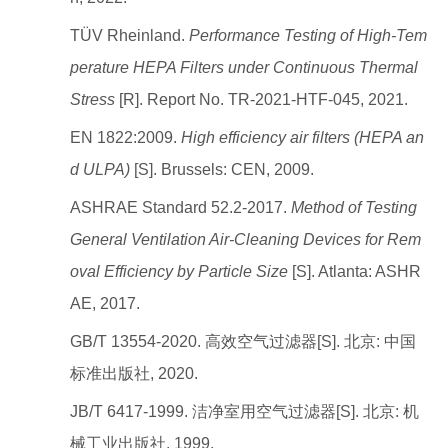
TÜV Rheinland.
Performance Testing of High-Tem
perature HEPA Filters under Continuous Thermal
Stress
[R]. Report No. TR-2021-HTF-045, 2021.
EN 1822:2009.
High efficiency air filters (HEPA an
d ULPA)
[S]. Brussels: CEN, 2009.
ASHRAE Standard 52.2-2017.
Method of Testing
General Ventilation Air-Cleaning Devices for Rem
oval Efficiency by Particle Size
[S]. Atlanta: ASHR
AE, 2017.
GB/T 13554-2020. 高效空气过滤器[S]. 北京: 中国
标准出版社, 2020.
JB/T 6417-1999. 洁净室用空气过滤器[S]. 北京: 机
械工业出版社, 1999.