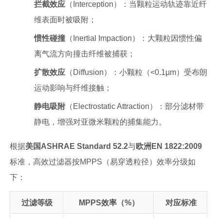
拦截效应
（Interception）：当颗粒运动轨迹靠近纤
维表面时被吸附；
惯性碰撞
（Inertial Impaction）：大颗粒因惯性偏
离气流方向撞击纤维被捕获；
扩散效应
（Diffusion）：小颗粒（<0.1μm）受布朗
运动影响与纤维接触；
静电吸附
（Electrostatic Attraction）：部分滤材带
静电，增强对亚微米颗粒的捕集能力。
根据
美国ASHRAE Standard 52.2
与
欧洲EN 1822:2009
标准，高效过滤器按MPPS（易穿透粒径）效率分级如
下：
过滤等级
MPPS效率（%）
对应标准