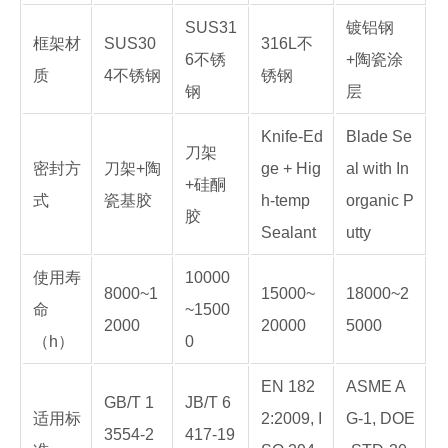
SUS31
镀铝钢
框架材
SUS30
316L不
6不锈
+陶瓷涂
质
4不锈钢
锈钢
钢
层
Knife-Ed
Blade Se
刀架
密封方
刀架+陶
ge + Hig
al with In
+硅酮
式
瓷基胶
h-temp
organic P
胶
Sealant
utty
使用寿
10000
8000~1
15000~
18000~2
命
~1500
2000
20000
5000
（h）
0
EN 182
ASME A
GB/T 1
JB/T 6
适用标
2:2009, I
G-1, DOE
3554-2
417-19